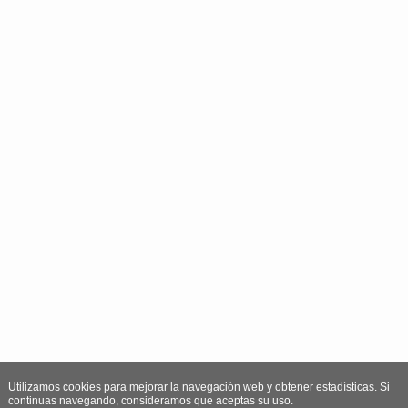
Utilizamos cookies para mejorar la navegación web y obtener estadísticas. Si
continuas navegando, consideramos que aceptas su uso.